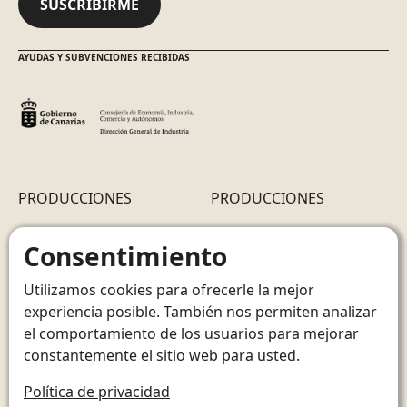
SUSCRIBIRME
AYUDAS Y SUBVENCIONES RECIBIDAS
PRODUCCIONES
PRODUCCIONES
Cacao Soluble
Cacao Soluble
Consentimiento
Cereales + Proteínas
Cereales + Proteínas
Utilizamos cookies para ofrecerle la mejor
Cacao Soluble 0% azúcares
Cacao Soluble 0% azúcares
experiencia posible. También nos permiten analizar
Cereales + Proteínas
Cereales + Proteínas
el comportamiento de los usuarios para mejorar
Cereales con cacao + Proteínas
Cereales con cacao + Proteínas
constantemente el sitio web para usted.
Política de privacidad